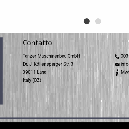
Contatto
Tanzer Maschinenbau GmbH
003
Dr. J. Köllensperger Str. 3
info
39011 Lana
MwS
Italy (BZ)