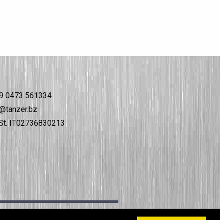
9 0473 561334
@tanzer.bz
t. IT02736830213