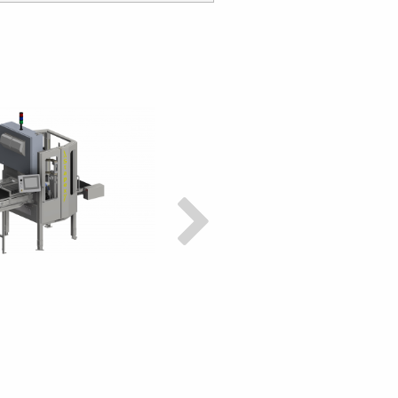
Powerstacker G7
Capacità: fino a 15.000 casse/
(dipende dal tipo di cassa)
Adatto per tutti tipi di cassette
pieghevoli (600x400 und 300x
Variabile altezza della torre
d'ingresso fino a
740 mm
Altezza di uscita della torre
programmabile fino a 2.250mm
Riconoscimento automatico del
di cassette
Costruzione modulare e quindi
qualsiasi numero di scatole pos