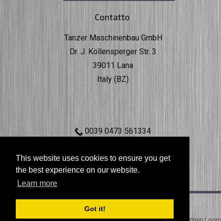
Contatto
Tanzer Maschinenbau GmbH
Dr. J. Köllensperger Str. 3
39011 Lana
Italy (BZ)
0039 0473 561334
info@tanzer.bz
MwSt. IT02736830213
This website uses cookies to ensure you get
the best experience on our website.
Learn more
Impressum
|
Sitemap
Got it!
Powered by dp
/
Admin Login